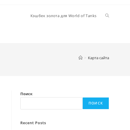
Переключи
Кэшбек золота для World of Tanks
поиск
>
Карта сайта
по
веб-
Поиск
сайту
ПОИСК
Recent Posts